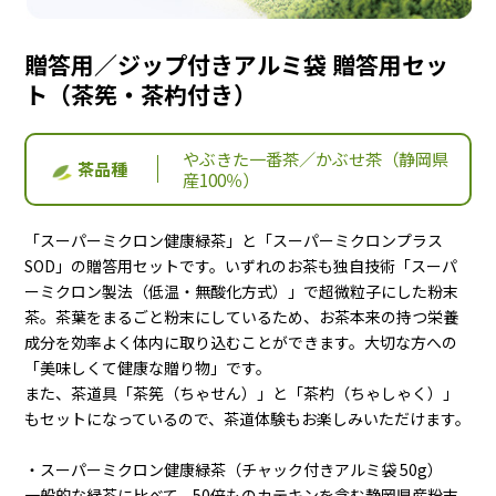
よくある質問
お客様の声
贈答用／ジップ付きアルミ袋 贈答用セッ
ト（茶筅・茶杓付き）
商品比較 早見表
なのの茶の飲み方
やぶきた一番茶／かぶせ茶（静岡県
茶品種
産100％）
「スーパーミクロン健康緑茶」と「スーパーミクロンプラス
SOD」の贈答用セットです。いずれのお茶も独自技術「スーパ
ーミクロン製法（低温・無酸化方式）」で超微粒子にした粉末
お問合せ
茶。茶葉をまるごと粉末にしているため、お茶本来の持つ栄養
成分を効率よく体内に取り込むことができます。大切な方への
「美味しくて健康な贈り物」です。
0120-039604
TEL:
また、茶道具「茶筅（ちゃせん）」と「茶杓（ちゃしゃく）」
受付時間 9:00～16:30 （土曜・日曜・祝日定休）
もセットになっているので、茶道体験もお楽しみいただけます。
・スーパーミクロン健康緑茶（チャック付きアルミ袋 50g）
一般的な緑茶に比べて、50倍ものカテキンを含む静岡県産粉末