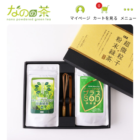
0
マイページ
カートを見る
メニュー
静岡県産 粉末緑茶
べにふうき粉末緑茶
スーパーミクロン健康緑茶
その他 粉末茶
お抹茶
食品
贈り物