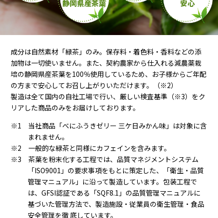
成分は自然素材「緑茶」のみ。保存料・着色料・香料などの添
加物は一切使いません。また、契約農家から仕入れる減農薬栽
培の静岡県産茶葉を100％使用しているため、お子様からご年配
の方まで安心してお召し上がりいただけます。（※2）
製造は全て国内の自社工場で行い、厳しい検査基準（※3）をク
リアした商品のみをお届けしております。
※1 当社商品「べにふうきゼリー 三ケ日みかん味」は対象に含
まれません。
※2 一般的な緑茶と同様にカフェインを含みます。
※3 茶葉を粉末化する工程では、品質マネジメントシステム
「ISO9001」の要求事項をもとに策定した、「衛生・品質
管理マニュアル」に沿って製造しています。包装工程で
は、GFSI認証である「SQF8.1」の品質管理マニュアルに
基づいた管理方法で、製造施設・従業員の衛生管理・食品
安全管理を徹 底しています。