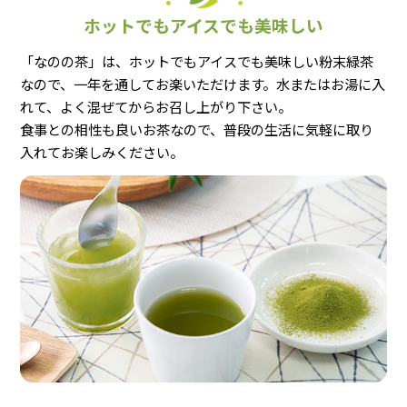
ホットでもアイスでも美味しい
よくある質問
お客様の声
「なのの茶」は、ホットでもアイスでも美味しい粉末緑茶
商品比較 早見表
なのの茶の飲み方
なので、一年を通してお楽いただけます。水またはお湯に入
れて、よく混ぜてからお召し上がり下さい。
食事との相性も良いお茶なので、普段の生活に気軽に取り
入れてお楽しみください。
お問合せ
0120-039604
TEL:
受付時間 9:00～16:30 （土曜・日曜・祝日定休）