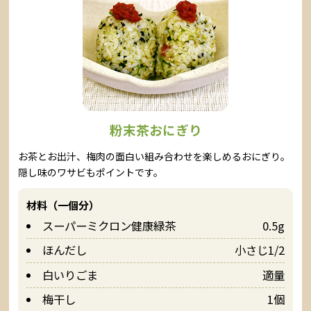
粉末茶おにぎり
お茶とお出汁、梅肉の面白い組み合わせを楽しめるおにぎり。
隠し味のワサビもポイントです。
材料（一個分）
スーパーミクロン健康緑茶
0.5g
ほんだし
小さじ1/2
白いりごま
適量
梅干し
1個