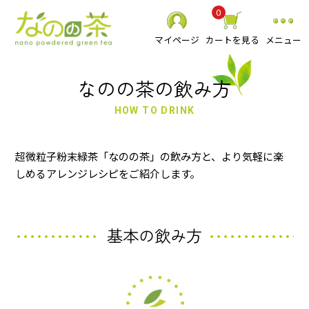
0
マイページ
カートを見る
メニュー
なのの茶の飲み方
HOW TO DRINK
静岡県産 粉末緑茶
超微粒子粉末緑茶「なのの茶」の飲み方と、より気軽に楽
しめるアレンジレシピをご紹介します。
べにふうき粉末緑茶
スーパーミクロン健康緑茶
その他 粉末茶
基本の飲み方
お抹茶
食品
贈り物