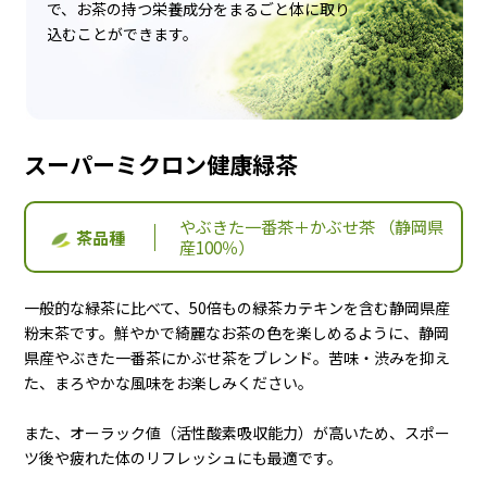
で、お茶の持つ栄養成分をまるごと体に取り
よくある質問
お客様の声
込むことができます。
商品比較 早見表
なのの茶の飲み方
スーパーミクロン健康緑茶
やぶきた一番茶＋かぶせ茶 （静岡県
茶品種
産100％）
お問合せ
一般的な緑茶に比べて、50倍もの緑茶カテキンを含む静岡県産
粉末茶です。鮮やかで綺麗なお茶の色を楽しめるように、静岡
県産やぶきた一番茶にかぶせ茶をブレンド。苦味・渋みを抑え
0120-039604
た、まろやかな風味をお楽しみください。
TEL:
受付時間 9:00～16:30 （土曜・日曜・祝日定休）
また、オーラック値（活性酸素吸収能力）が高いため、スポー
ツ後や疲れた体のリフレッシュにも最適です。