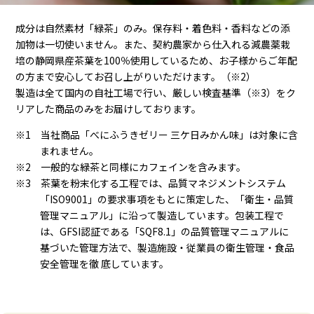
成分は自然素材「緑茶」のみ。保存料・着色料・香料などの添
加物は一切使いません。また、契約農家から仕入れる減農薬栽
培の静岡県産茶葉を100％使用しているため、お子様からご年配
の方まで安心してお召し上がりいただけます。（※2）
製造は全て国内の自社工場で行い、厳しい検査基準（※3）をク
リアした商品のみをお届けしております。
※1 当社商品「べにふうきゼリー 三ケ日みかん味」は対象に含
まれません。
※2 一般的な緑茶と同様にカフェインを含みます。
※3 茶葉を粉末化する工程では、品質マネジメントシステム
「ISO9001」の要求事項をもとに策定した、「衛生・品質
管理マニュアル」に沿って製造しています。包装工程で
は、GFSI認証である「SQF8.1」の品質管理マニュアルに
基づいた管理方法で、製造施設・従業員の衛生管理・食品
安全管理を徹 底しています。