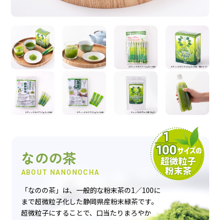
おすすめ商品
人気商品
定期便
商品一覧
なのの茶
なのの茶について
ABOUT NANONOCHA
「なのの茶」は、一般的な粉末茶の1／100に
お買い物ガイド
まで超微粒子化した静岡県産粉末緑茶です。
超微粒子にすることで、口当たりまろやか