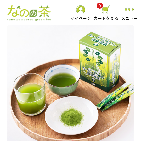
0
マイページ
カートを見る
メニュー
静岡県産 粉末緑茶
べにふうき粉末緑茶
スーパーミクロン健康緑茶
その他 粉末茶
お抹茶
食品
贈り物