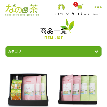
0
マイページ
カートを見る
メニュー
商品一覧
ITEM LIST
静岡県産 粉末緑茶
べにふうき粉末緑茶
スーパーミクロン健康緑茶
その他 粉末茶
お抹茶
食品
贈り物