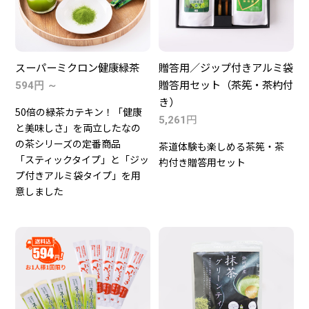
よくある質問
お客様の声
商品比較 早見表
なのの茶の飲み方
スーパーミクロン健康緑茶
贈答用／ジップ付きアルミ袋
贈答用セット（茶筅・茶杓付
594円 ～
き）
50倍の緑茶カテキン！「健康
円
5,261
と美味しさ」を両立したなの
の茶シリーズの定番商品
茶道体験も楽しめる茶筅・茶
「スティックタイプ」と「ジッ
杓付き贈答用セット
プ付きアルミ袋タイプ」を用
お問合せ
意しました
0120-039604
TEL:
受付時間 9:00～16:30 （土曜・日曜・祝日定休）