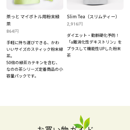
茶っと マイボトル用粉末緑
Slim Tea（スリムティー）
茶
円
2,916
円
864
ダイエット・動脈硬化予防！
「α難消化性デキストリン」を
手軽に持ち運びできる、かわ
プラスして機能性UPした粉末
いいサイズのスティック粉末緑
茶
茶。
50倍の緑茶カテキンを含む、
なのの茶シリーズ定番商品の小
容量パックです。
お買い物ガイド