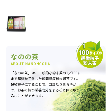
おすすめ商品
人気商品
定期便
なのの茶
ABOUT NANONOCHA
「なのの茶」は、一般的な粉末茶の1／100に
商品一覧
まで超微粒子化した静岡県産粉末緑茶です。
超微粒子にすることで、口当たりまろやか
なのの茶について
で、お茶の持つ栄養成分をまるごと体に取り
込むことができます。
お買い物ガイド