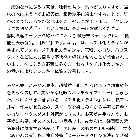
一般的なべにふうき茶は、独特の苦み・渋みがありますが、当
店のべにふうき粉末緑茶は、超微粒子に粉末化することで、紅
茶のようなまろやかな風味を楽しむことができます。「べにふ
うきの味が苦手…」という方は、是非一度お試しください。
静岡県産オーラック緑茶べにふうき 微粉末スティックは、「機
能性表示食品」【I507】です。本品には、メチル化カテキンが
含まれています。メチル化カテキンは、花粉、ホコリ、ハウス
ダストなどによる目鼻の不快感を軽減させることが報告されて
います。べにふうき茶葉に多く含まれる「メチル化カテキン」
の働きによりアレルギー体質を改善します。
みかん果汁とみかん果皮、超微粒子化したべにふうき粉末緑茶
をミックスして、爽やかな風味のパウチタイプゼリーにしまし
た。べにふうきに含まれる「メチル化カテキン」には、抗アレ
ルギー作用があるため、スイーツを楽しみながら手軽に花粉・
ホコリ・ハウスダスト対策ができます。お茶が苦手な方や、お
子様にも是非オススメしたい商品です。みかんは、静岡県の浜
名湖畔に位置する名産地「三ケ日産」のものを100％使用。果皮
（みかんの皮）も、独自技術「スーパーミクロン製法」で超微