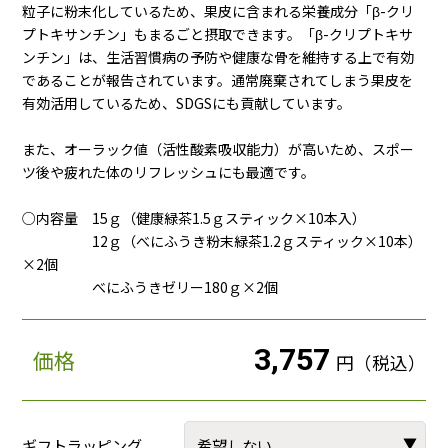
粒子に粉末化しているため、果皮に含まれる栄養成分「β-クリ
プトキサンチン」もまるごと摂取できます。「β-クリプトキサ
ンチン」は、生活習慣病の予防や健康な骨を維持する上で有効
であることが報告されています。通常廃棄されてしまう果皮を
有効活用しているため、SDGSにも貢献しています。
また、オーラック値（活性酸素吸収能力）が高いため、スポー
ツ後や疲れた体のリフレッシュにも最適です。
○内容量 15ｇ（健康緑茶1.5ｇスティック×10本入）
12ｇ（べにふうき粉末緑茶1.2ｇスティック×10本）
×2個
べにふうきゼリー180ｇ×2個
3,757
価格
円（税込）
ギフトラッピング