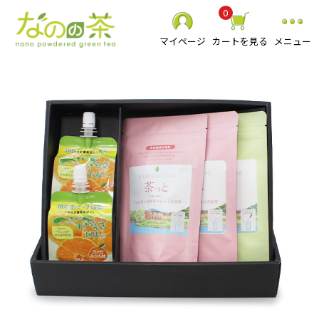
0
マイページ
カートを見る
メニュー
静岡県産 粉末緑茶
べにふうき粉末緑茶
スーパーミクロン健康緑茶
その他 粉末茶
お抹茶
食品
贈り物