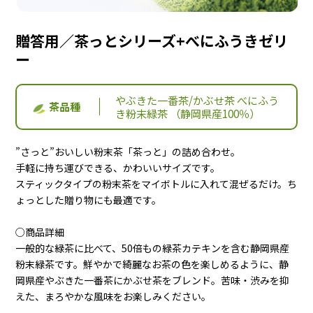
よくある質問
お客様の声
贈答用／茶っとシリーズ+べにふうきゼリ
ー
商品比較 早見表
なのの茶の飲み方
やぶきた一番茶/かぶせ茶 べにふう
茶品種
き粉末緑茶 （静岡県産100％）
”さっと”おいしい粉末茶「茶っと」の詰め合わせ。
手軽に持ち運びできる、かわいいサイズです。
スティックタイプの粉末茶をマイボトルに入れて混ぜるだけ。ち
お問合せ
ょっとした贈り物にも最適です。
○商品詳細
0120-039604
TEL:
一般的な緑茶に比べて、50倍もの緑茶カテキンを含む静岡県産
受付時間 9:00～16:30 （土曜・日曜・祝日定休）
粉末緑茶です。鮮やかで綺麗なお茶の色を楽しめるように、静
岡県産やぶきた一番茶にかぶせ茶をブレンド。苦味・渋みを抑
えた、まろやかな風味をお楽しみください。