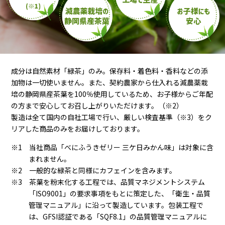
成分は自然素材「緑茶」のみ。保存料・着色料・香料などの添
加物は一切使いません。また、契約農家から仕入れる減農薬栽
培の静岡県産茶葉を100％使用しているため、お子様からご年配
の方まで安心してお召し上がりいただけます。（※2）
製造は全て国内の自社工場で行い、厳しい検査基準（※3）をク
リアした商品のみをお届けしております。
※1 当社商品「べにふうきゼリー 三ケ日みかん味」は対象に含
まれません。
※2 一般的な緑茶と同様にカフェインを含みます。
※3 茶葉を粉末化する工程では、品質マネジメントシステム
「ISO9001」の要求事項をもとに策定した、「衛生・品質
管理マニュアル」に沿って製造しています。包装工程で
は、GFSI認証である「SQF8.1」の品質管理マニュアルに