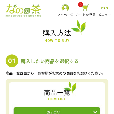
0
マイページ
カートを見る
メニュー
購入方法
HOW TO BUY
静岡県産 粉末緑茶
01
購入したい商品を選択する
べにふうき粉末緑茶
スーパーミクロン健康緑茶
商品一覧画面から、お客様がお求めの商品をお選びください。
その他 粉末茶
お抹茶
食品
贈り物