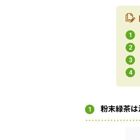
1
2
3
4
粉末緑茶は
1