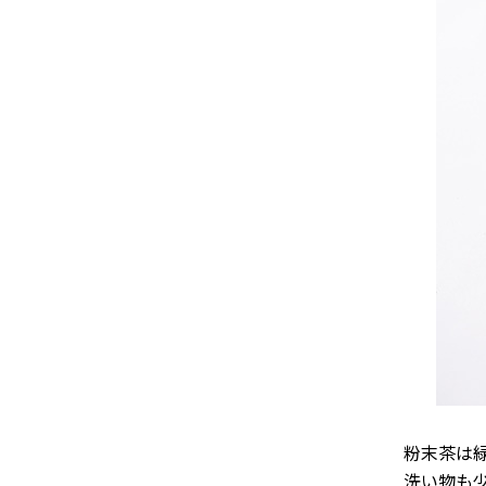
粉末茶は
洗い物も