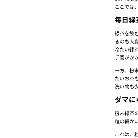
ここでは
毎日緑
緑茶を飲
るのも大
冷たい緑
手間がか
一方、粉
たいお茶
洗い物も
ダマに
粉末緑茶
粒の細か
これは、