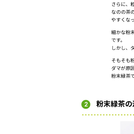
さらに、
なのの茶
やすくな
細かな粉
です。
しかし、
そもそも
ダマが原
粉末緑茶
粉末緑茶の
2