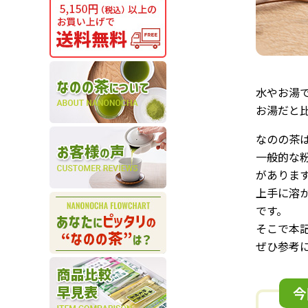
水やお湯
お湯だと
なのの茶
一般的な
がありま
上手に溶
です。
そこで本
ぜひ参考
今