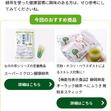
緑茶を使った健康習慣に興味のある方は、ぜひ参考にし
よくある質問
お客様の声
てみてくださいね。
今回のおすすめ商品
商品比較 早見表
なのの茶の飲み方
なのの茶シリーズの定番商品
花粉・ホコリ・ハウスダストによ
お問合せ
るストレス対策に！
スーパーミクロン健康緑茶
【機能性表示食品】静岡県産
詳細はこちら
0120-039604
オーラック緑茶 べにふうき 微
TEL:
粉末スティック
受付時間 9:00～16:30 （土曜・日曜・祝日定休）
詳細はこちら