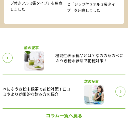
プ付きアルミ袋タイプ」を用意
と「ジップ付きアルミ袋タイ
表示
し
しました
プ」を用意しました
き粉
食
末
前の記事
機能性表示食品とは？なのの茶のべに
ふうき粉末緑茶で花粉対策！
次の記事
べにふうき粉末緑茶で花粉対策！口コ
ミやより効果的な飲み方を紹介
コラム一覧へ戻る