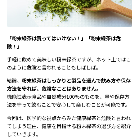
おすすめ商品
人気商品
定期便
「粉末緑茶は買ってはいけない！」「粉末緑茶は危
険！」
手軽に飲めて美味しい粉末緑茶ですが、ネット上ではこ
のように危険と言われることもしばしば。
結論、
粉末緑茶はしっかりと製品を選んで飲み方や保存
方法を守れば、
危険なことはありません。
商品一覧
機能性表示食品や自然成分100％のものを、量や保存方
法を守って飲むことで安心して楽しむことが可能です。
なのの茶について
今回は、医学的な視点からみた健康緑茶と危険と言われ
お買い物ガイド
てしまう理由、健康を目指せる粉末緑茶の選び方を紹介
していきます。