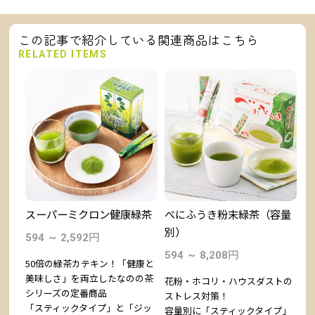
この記事で紹介している関連商品はこちら
RELATED ITEMS
岡県
スーパーミクロン健康緑茶
べにふうき粉末緑茶（容量
【
うき
別）
産
円
594 ～ 2,592
微
円
594 ～ 8,208
50倍の緑茶カテキン！「健康と
1
美味しさ」を両立したなのの茶
花粉・ホコリ・ハウスダストの
シリーズの定番商品
ストレス対策！
トの
花
「スティックタイプ」と「ジッ
容量別に「スティックタイプ」
」と
ス