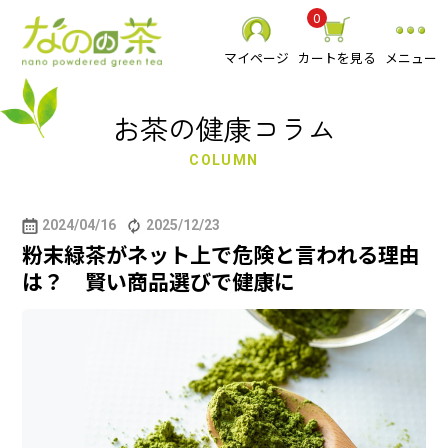
0
マイページ
カートを見る
メニュー
お茶の健康コラム
COLUMN
静岡県産 粉末緑茶
2024/04/16
2025/12/23
粉末緑茶がネット上で危険と言われる理由
べにふうき粉末緑茶
は？ 賢い商品選びで健康に
スーパーミクロン健康緑茶
その他 粉末茶
お抹茶
食品
贈り物