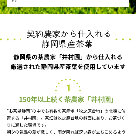
よくある質問
お客様の声
商品比較 早見表
なのの茶の飲み方
契約農家から仕入れる
静岡県産茶葉
静岡県の茶農家「井村園」から仕入れる
厳選された静岡県産茶葉を使用しています
お問合せ
150年以上続く茶農家「井村園」
0120-039604
TEL:
”お茶処静岡”の中でも有数の茶産地「牧之原台地」の北端に位
受付時間 9:00～16:30 （土曜・日曜・祝日定休）
置する「井村園」。茶畑は牧之原台地の斜面にあり、お茶づく
りに適した環境です。
朝夕の気温の差が激しく、雨が降れば深い霧が立ちこめるよう