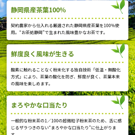
静岡県産茶葉100％
おすすめ商品
人気商品
契約農家から仕入れる厳選された静岡県産茶葉を100％使
定期便
用。“お茶処静岡”で生まれた風味豊かなお茶です。
鮮度良く風味が生きる
酸素に触れることなく粉末化する独自技術「低温・無酸化
方式」により、茶葉の酸化を防ぎ、鮮度が良く、茶葉本来
の風味を楽しめます。
商品一覧
まろやかな口当たり
なのの茶について
お買い物ガイド
一般的な粉末茶の1／100の超微粒子粉末茶のため、舌に感
じるザラつきのない“まろやかな口当たり”に仕上がりま
す。