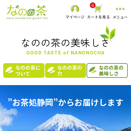
0
マイページ
カートを見る
メニュー
なのの茶の美味しさ
GOOD TASTE of NANONOCHA
静岡県産 粉末緑茶
なのの茶に
なのの茶の
なのの茶の
ついて
力
美味しさ
べにふうき粉末緑茶
スーパーミクロン健康緑茶
その他 粉末茶
”お茶処静岡”からお届けします
お抹茶
食品
贈り物