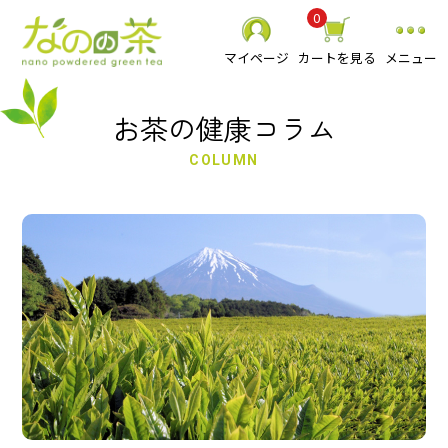
0
マイページ
カートを見る
メニュー
お茶の健康コラム
COLUMN
静岡県産 粉末緑茶
べにふうき粉末緑茶
スーパーミクロン健康緑茶
その他 粉末茶
お抹茶
食品
贈り物