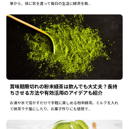
果から、体に気を遣って毎日の生活に緑茶を取...
よくある質問
お客様の声
商品比較 早見表
なのの茶の飲み方
お問合せ
賞味期限切れの粉末緑茶は飲んでも大丈夫？長持
ちさせる方法や有効活用のアイデアも紹介
0120-039604
TEL:
お湯や水で溶かすだけで手軽に楽しめる粉末緑茶。ミルクを入れ
受付時間 9:00～16:30 （土曜・日曜・祝日定休）
て抹茶ラテ風にしたり、お菓子作りにも使用で...