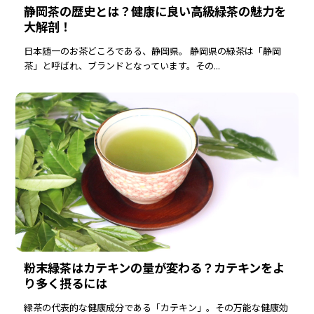
静岡茶の歴史とは？健康に良い高級緑茶の魅力を
おすすめ商品
大解剖！
人気商品
日本随一のお茶どころである、静岡県。 静岡県の緑茶は「静岡
茶」と呼ばれ、ブランドとなっています。その...
定期便
商品一覧
なのの茶について
粉末緑茶はカテキンの量が変わる？カテキンをよ
お買い物ガイド
り多く摂るには
緑茶の代表的な健康成分である「カテキン」。その万能な健康効